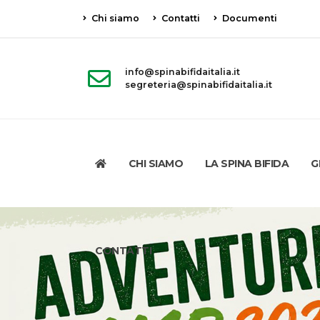
Chi siamo
Contatti
Documenti
info@spinabifidaitalia.it
segreteria@spinabifidaitalia.it
CHI SIAMO
LA SPINA BIFIDA
G
CONTATTI