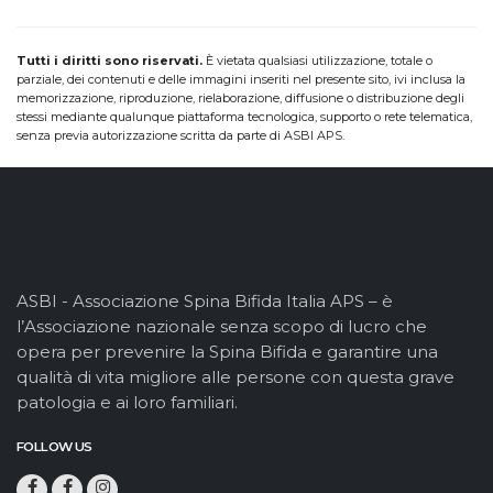
Tutti i diritti sono riservati.
È vietata qualsiasi utilizzazione, totale o
parziale, dei contenuti e delle immagini inseriti nel presente sito, ivi inclusa la
memorizzazione, riproduzione, rielaborazione, diffusione o distribuzione degli
stessi mediante qualunque piattaforma tecnologica, supporto o rete telematica,
senza previa autorizzazione scritta da parte di ASBI APS.
ASBI - Associazione Spina Bifida Italia APS – è
l’Associazione nazionale senza scopo di lucro che
opera per prevenire la Spina Bifida e garantire una
qualità di vita migliore alle persone con questa grave
patologia e ai loro familiari.
FOLLOW US